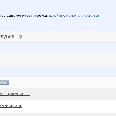
ы оставить комплимент необходимо
войти
или
зарегистрироваться
 клубов
убах
уб Покупаем Вместе
вости клуба ПВ