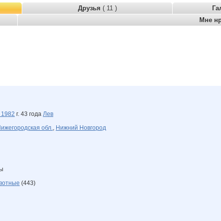
Друзья
( 11 )
Га
Мне н
а
1982
г. 43 года
Лев
ижегородская обл.
,
Нижний Новгород
ны
вотные
(443)