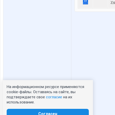
Уч
На информационном ресурсе применяются
Статистика портрета:
cookie-файлы. Оставаясь на сайте, вы
подтверждаете свое
согласие
на их
сейчас просматривают портрет - 0
использование.
зарегистрированные пользователи
посетившие портрет за 7 дней - 0
Согласен