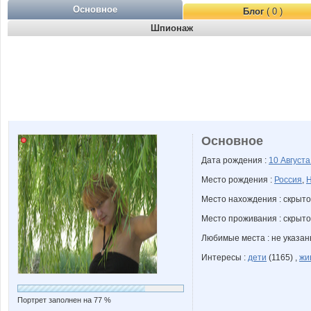
Основное
Блог
( 0 )
Шпионаж
Основное
Дата рождения :
10 Август
Место рождения :
Россия
,
Н
Место нахождения : скрыто
Место проживания : скрыто
Любимые места : не указа
Интересы :
дети
(1165) ,
жи
Портрет заполнен на 77 %