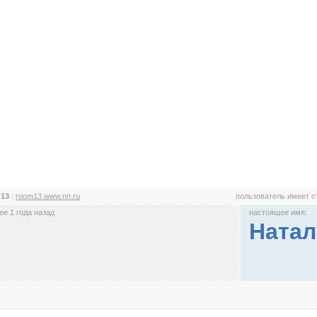
m13
:
room13.www.nn.ru
пользователь имеет 
е 1 года назад
настоящее имя:
Натал