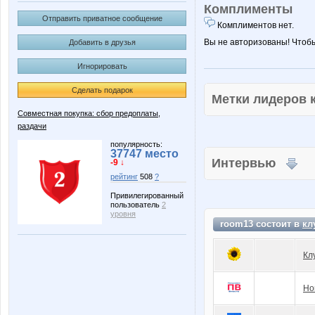
Комплименты
Отправить приватное сообщение
Комплиментов нет.
Вы не авторизованы! Чтоб
Добавить в друзья
Игнорировать
Сделать подарок
Метки лидеров
Совместная покупка: сбор предоплаты,
раздачи
популярность:
37747 место
Интервью
-9 ↓
рейтинг
508
?
Привилегированный
пользователь
2
уровня
room13 состоит в
кл
Кл
Но